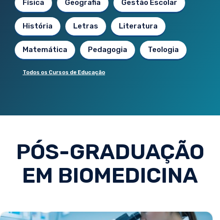
Física
Geografia
Gestão Escolar
História
Letras
Literatura
Matemática
Pedagogia
Teologia
Todos os Cursos de Educação
PÓS-GRADUAÇÃO
EM BIOMEDICINA