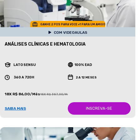
GANHE 2 POS PARA VOCE +1 PARA UM AMIGO
COM VIDEOAULAS
ANÁLISES CLÍNICAS E HEMATOLOGIA
LATO SENSU
100% EAD
360 A 720H
2 A 12 MESES
18X R$ 86,00/Mês
18X R$ 387,00/Mês
INSCREVA-SE
SAIBA MAIS