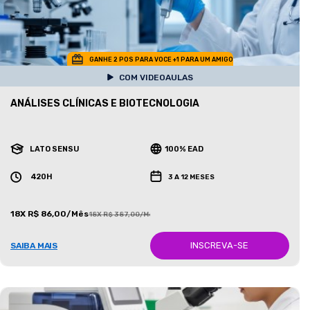
GANHE 2 POS PARA VOCE +1 PARA UM AMIGO
COM VIDEOAULAS
ANÁLISES CLÍNICAS E BIOTECNOLOGIA
LATO SENSU
100% EAD
420H
3 A 12 MESES
18X R$ 86,00/Mês
18X R$ 387,00/Mês
INSCREVA-SE
SAIBA MAIS