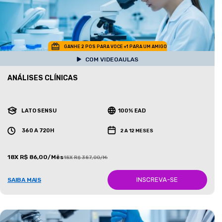
GANHE 2 POS PARA VOCE +1 PARA UM AMIGO
COM VIDEOAULAS
ANÁLISES CLÍNICAS
LATO SENSU
100% EAD
360 A 720H
2 A 12 MESES
18X R$ 86,00/Mês
18X R$ 387,00/Mês
INSCREVA-SE
SAIBA MAIS