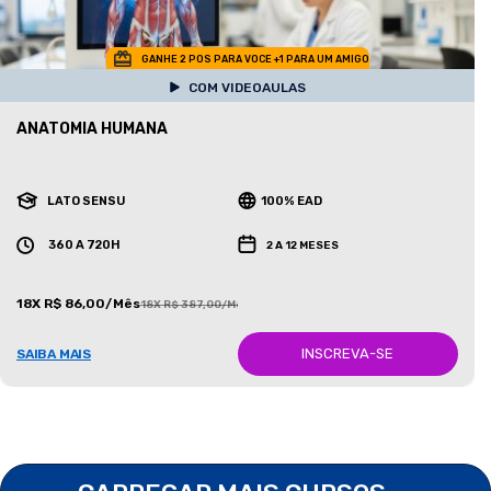
GANHE 2 POS PARA VOCE +1 PARA UM AMIGO
COM VIDEOAULAS
ANATOMIA HUMANA
LATO SENSU
100% EAD
360 A 720H
2 A 12 MESES
18X R$ 86,00/Mês
18X R$ 387,00/Mês
INSCREVA-SE
SAIBA MAIS