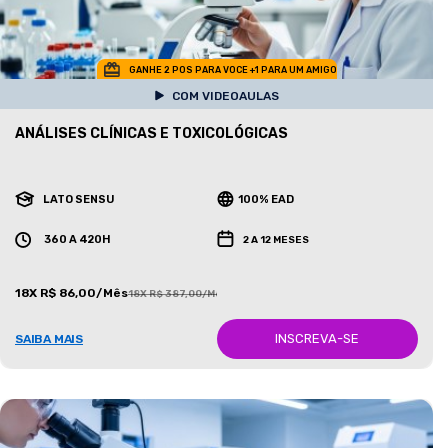
GANHE 2 POS PARA VOCE +1 PARA UM AMIGO
COM VIDEOAULAS
ANÁLISES CLÍNICAS E TOXICOLÓGICAS
LATO SENSU
100% EAD
360 A 420H
2 A 12 MESES
18X R$ 86,00/Mês
18X R$ 387,00/Mês
INSCREVA-SE
SAIBA MAIS