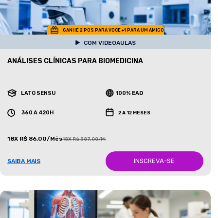
GANHE 2 POS PARA VOCE +1 PARA UM AMIGO
COM VIDEOAULAS
ANÁLISES CLÍNICAS PARA BIOMEDICINA
LATO SENSU
100% EAD
360 A 420H
2 A 12 MESES
18X R$ 86,00/Mês
18X R$ 387,00/Mês
INSCREVA-SE
SAIBA MAIS