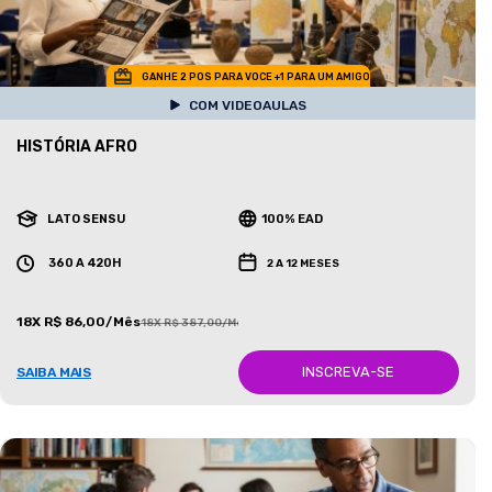
GANHE 2 POS PARA VOCE +1 PARA UM AMIGO
COM VIDEOAULAS
HISTÓRIA AFRO
LATO SENSU
100% EAD
360 A 420H
2 A 12 MESES
18X R$ 86,00/Mês
18X R$ 387,00/Mês
INSCREVA-SE
SAIBA MAIS