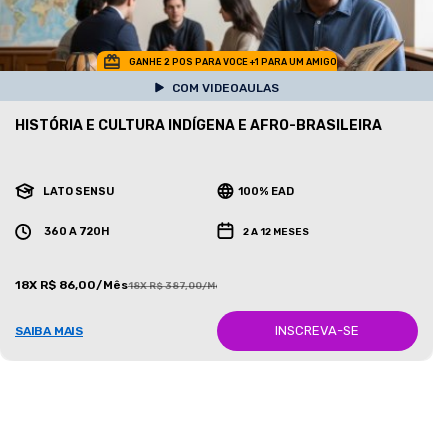
GANHE 2 POS PARA VOCE +1 PARA UM AMIGO
COM VIDEOAULAS
HISTÓRIA E CULTURA INDÍGENA E AFRO-BRASILEIRA
LATO SENSU
100% EAD
360 A 720H
2 A 12 MESES
18X R$ 86,00/Mês
18X R$ 387,00/Mês
INSCREVA-SE
SAIBA MAIS