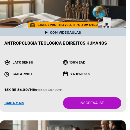
GANHE 2 POS PARA VOCE +1 PARA UM AMIGO
COM VIDEOAULAS
ANTROPOLOGIA TEOLÓGICA E DIREITOS HUMANOS
LATO SENSU
100% EAD
360 A 720H
2 A 12 MESES
18X R$ 86,00/Mês
18X R$ 387,00/Mês
INSCREVA-SE
SAIBA MAIS