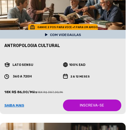
GANHE 2 POS PARA VOCE +1 PARA UM AMIGO
COM VIDEOAULAS
ANTROPOLOGIA CULTURAL
LATO SENSU
100% EAD
360 A 720H
2 A 12 MESES
18X R$ 86,00/Mês
18X R$ 387,00/Mês
INSCREVA-SE
SAIBA MAIS