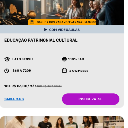
GANHE 2 POS PARA VOCE +1 PARA UM AMIGO
COM VIDEOAULAS
EDUCAÇÃO PATRIMONIAL CULTURAL
LATO SENSU
100% EAD
360 A 720H
2 A 12 MESES
18X R$ 86,00/Mês
18X R$ 387,00/Mês
INSCREVA-SE
SAIBA MAIS