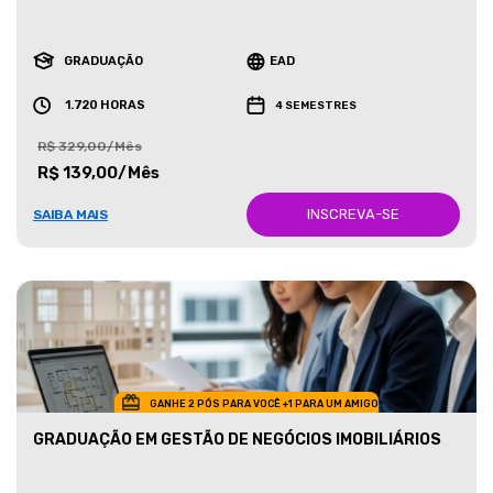
GRADUAÇÃO
EAD
1.720 HORAS
4 SEMESTRES
R$ 329,00/Mês
R$ 139,00/Mês
INSCREVA-SE
SAIBA MAIS
GANHE 2 PÓS PARA VOCÊ +1 PARA UM AMIGO
GRADUAÇÃO EM GESTÃO DE NEGÓCIOS IMOBILIÁRIOS