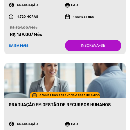
GRADUAÇÃO
EAD
1.720 HORAS
4 SEMESTRES
R$ 329,00/Mês
R$ 139,00/Mês
INSCREVA-SE
SAIBA MAIS
GANHE 2 PÓS PARA VOCÊ +1 PARA UM AMIGO
GRADUAÇÃO EM GESTÃO DE RECURSOS HUMANOS
GRADUAÇÃO
EAD