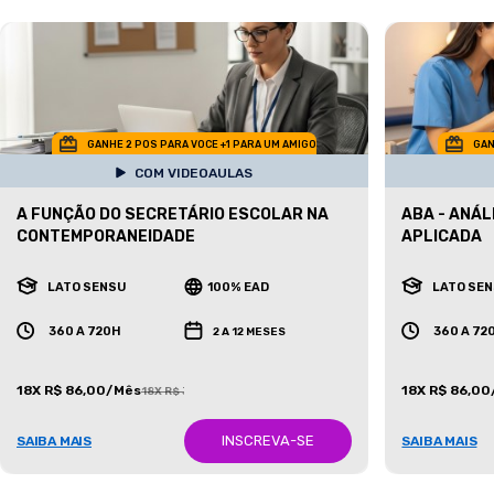
GANHE 2 POS PARA VOCE +1 PARA UM AMIGO
GAN
COM VIDEOAULAS
A FUNÇÃO DO SECRETÁRIO ESCOLAR NA
ABA - ANÁ
CONTEMPORANEIDADE
APLICADA
LATO SENSU
100% EAD
LATO SE
360 A 720H
360 A 72
2 A 12 MESES
18X R$ 86,00/Mês
18X R$ 86,0
18X R$ 387,00/Mês
INSCREVA-SE
SAIBA MAIS
SAIBA MAIS