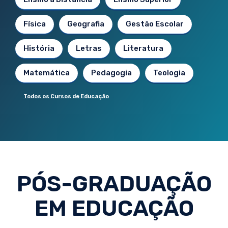
Física
Geografia
Gestão Escolar
História
Letras
Literatura
Matemática
Pedagogia
Teologia
Todos os Cursos de Educação
PÓS-GRADUAÇÃO
EM EDUCAÇÃO