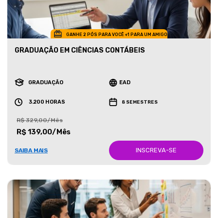
GANHE 2 PÓS PARA VOCÊ +1 PARA UM AMIGO
GRADUAÇÃO EM CIÊNCIAS CONTÁBEIS
GRADUAÇÃO
EAD
3.200 HORAS
8 SEMESTRES
R$ 329,00/Mês
R$ 139,00/Mês
INSCREVA-SE
SAIBA MAIS