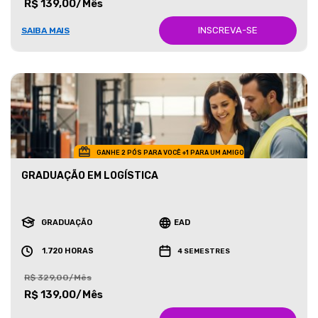
R$ 139,00/Mês
INSCREVA-SE
SAIBA MAIS
GANHE 2 PÓS PARA VOCÊ +1 PARA UM AMIGO
GRADUAÇÃO EM LOGÍSTICA
GRADUAÇÃO
EAD
1.720 HORAS
4 SEMESTRES
R$ 329,00/Mês
R$ 139,00/Mês