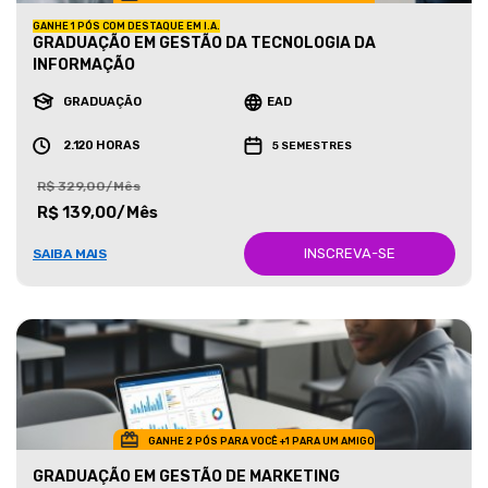
GANHE 1 PÓS COM DESTAQUE EM I.A.
GRADUAÇÃO EM GESTÃO DA TECNOLOGIA DA
INFORMAÇÃO
GRADUAÇÃO
EAD
2.120 HORAS
5 SEMESTRES
R$ 329,00/Mês
R$ 139,00/Mês
INSCREVA-SE
SAIBA MAIS
GANHE 2 PÓS PARA VOCÊ +1 PARA UM AMIGO
GRADUAÇÃO EM GESTÃO DE MARKETING