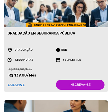
GANHE 2 PÓS PARA VOCÊ +1 PARA UM AMIGO
GRADUAÇÃO EM SEGURANÇA PÚBLICA
GRADUAÇÃO
EAD
1.800 HORAS
4 SEMESTRES
R$ 329,00/Mês
R$ 139,00/Mês
INSCREVA-SE
SAIBA MAIS