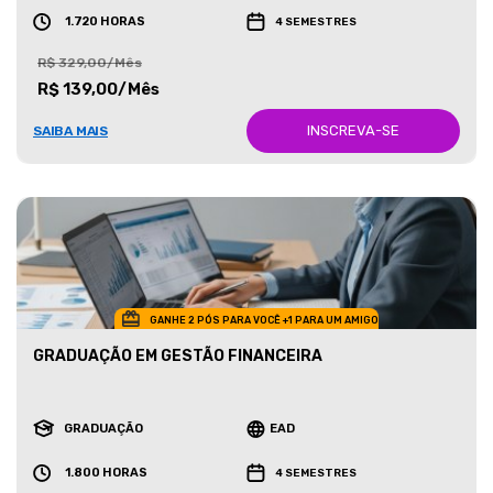
1.720 HORAS
4 SEMESTRES
R$ 329,00/Mês
R$ 139,00/Mês
INSCREVA-SE
SAIBA MAIS
GANHE 2 PÓS PARA VOCÊ +1 PARA UM AMIGO
GRADUAÇÃO EM GESTÃO FINANCEIRA
GRADUAÇÃO
EAD
1.800 HORAS
4 SEMESTRES