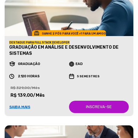
GANHE 2 PÓS PARA VOCÊ +1 PARA UM AMIGO
DESTAQUE PARA FULL STACK DEVELOPER
GRADUAÇÃO EM ANÁLISE E DESENVOLVIMENTO DE
SISTEMAS
GRADUAÇÃO
EAD
2.120 HORAS
5 SEMESTRES
R$ 329,00/Mês
R$ 139,00/Mês
INSCREVA-SE
SAIBA MAIS