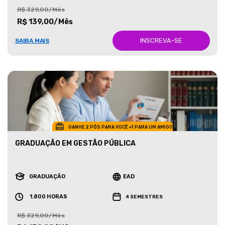
R$ 329,00/Mês
R$ 139,00/Mês
INSCREVA-SE
SAIBA MAIS
GANHE 2 PÓS PARA VOCÊ +1 PARA UM AMIGO
GRADUAÇÃO EM GESTÃO PÚBLICA
GRADUAÇÃO
EAD
1.800 HORAS
4 SEMESTRES
R$ 329,00/Mês