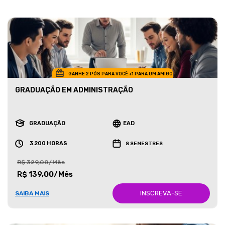
GANHE 2 PÓS PARA VOCÊ +1 PARA UM AMIGO
GRADUAÇÃO EM ADMINISTRAÇÃO
GRADUAÇÃO
EAD
3.200 HORAS
8 SEMESTRES
R$ 329,00/Mês
R$ 139,00/Mês
INSCREVA-SE
SAIBA MAIS