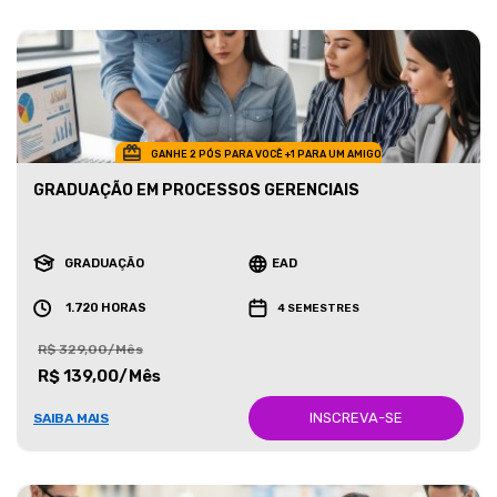
GANHE 2 PÓS PARA VOCÊ +1 PARA UM AMIGO
GRADUAÇÃO EM PROCESSOS GERENCIAIS
GRADUAÇÃO
EAD
1.720 HORAS
4 SEMESTRES
R$ 329,00/Mês
R$ 139,00/Mês
INSCREVA-SE
SAIBA MAIS