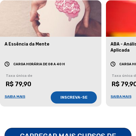
A Essência da Mente
ABA - Anál
Aplicada
CARGA HORÁRIA DE 08 A 40 H
CARGA HO
Taxa única de
Taxa única 
R$ 79,90
R$ 79,9
SAIBA MAIS
SAIBA MAIS
INSCREVA-SE
CARREGAR MAIS CURSOS DE